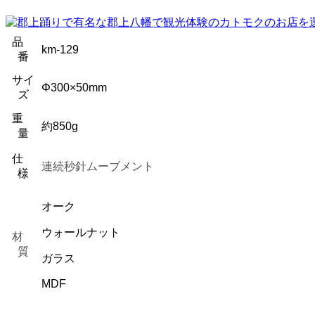
品
km-129
番
サイ
Φ300×50mm
ズ
重
約850g
量
仕
連続秒針ムーブメント
様
オーク
ウォールナット
材
質
ガラス
MDF