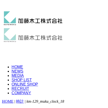
HOME
NEWS
MEDIA
SHOP LIST
ONLINE SHOP
RECRUIT
COMPANY
HOME
|
時計
|
km-129_muku_clock_18