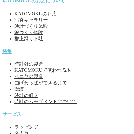
KATOMOKUのお店について
KATOMOKUのお店
写真ギャラリー
時計づくり体験
箸づくり体験
郡上踊り下駄
特集
時計針の製造
KATOMOKUで使われる木
ベニヤの製造
曲げわっぱができるまで
塗装
時計の組立
時計のムーブメントについて
サービス
ラッピング
名入れ