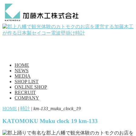
HOME
NEWS
MEDIA
SHOP LIST
ONLINE SHOP
RECRUIT
COMPANY
HOME
|
時計
|
km-133_muku_clock_19
KATOMOKU Muku clock 19 km-133