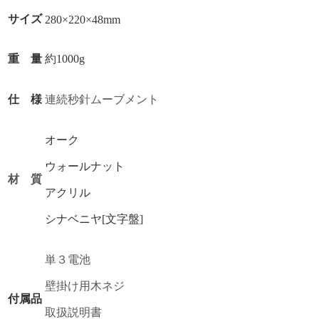
サイズ
280×220×48mm
重 量
約1000g
仕 様
連続秒針ムーブメント
オーク
ウォールナット
材 質
アクリル
シナベニヤ[文字盤]
単３電池
壁掛け用木ネジ
付属品
取扱説明書