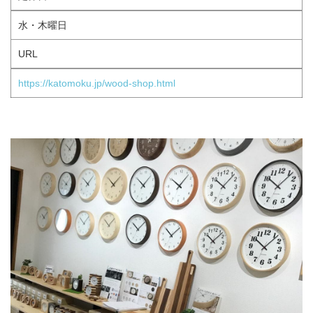
水・木曜日
URL
https://katomoku.jp/wood-shop.html