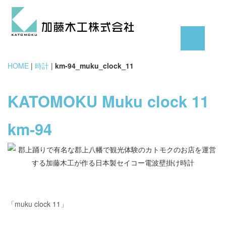
HOME
|
時計
|
km-94_muku_clock_11
KATOMOKU Muku clock 11
km-94
「muku clock 11」