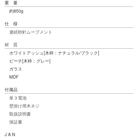
重 量
約850g
仕 様
連続秒針ムーブメント
材 質
ホワイトアッシュ[木枠：ナチュラル/ブラック]
ビーチ[木枠：グレー]
ガラス
MDF
付属品
単３電池
壁掛け用木ネジ
取扱説明書
保証書
J A N